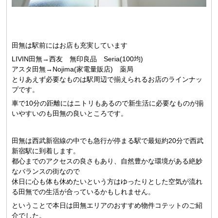
田無は駅前にはお店も充実しています
LIVIN田無→西友 無印良品 Seria(100均)
アスタ田無→Nojima(家電量販店) 薬局
とりあえず必要なものは駅周辺で揃えられるお店のラインナッ
プです。
車で10分の距離にはニトリもあるので新生活に必要なものが揃
いやすいのも田無の良いところです。
田無は西武新宿線の中でも急行が停まる駅で最短約20分で西武
新宿駅に到着します。
都心までのアクセスの良さもあり、自然豊かな環境がある絶妙
なバランスの街なので
休日に心も体も休めたいという方はゆったりとした空気が流れ
る田無での生活が合っているかもしれません。
ということで本日は田無エリアのおすすめ物件コテットのご紹
介でした。