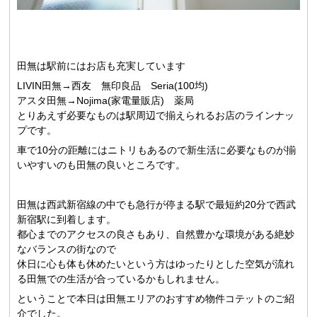
田無は駅前にはお店も充実しています
LIVIN田無→西友 無印良品 Seria(100均)
アスタ田無→Nojima(家電量販店) 薬局
とりあえず必要なものは駅周辺で揃えられるお店のラインナッ
プです。
車で10分の距離にはニトリもあるので新生活に必要なものが揃
いやすいのも田無の良いところです。
田無は西武新宿線の中でも急行が停まる駅で最短約20分で西武
新宿駅に到着します。
都心までのアクセスの良さもあり、自然豊かな環境がある絶妙
なバランスの街なので
休日に心も体も休めたいという方はゆったりとした空気が流れ
る田無での生活が合っているかもしれません。
ということで本日は田無エリアのおすすめ物件コテットのご紹
介でした。